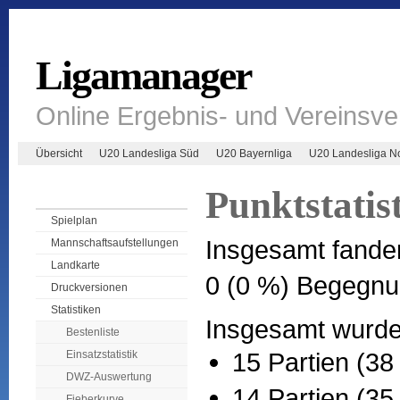
Ligamanager
Online Ergebnis- und Vereinsv
Übersicht
U20 Landesliga Süd
U20 Bayernliga
U20 Landesliga N
Punktstatis
Spielplan
Insgesamt fande
Mannschaftsaufstellungen
Landkarte
0 (0 %) Begegnu
Druckversionen
Statistiken
Insgesamt wurden
Bestenliste
15 Partien (38
Einsatzstatistik
DWZ-Auswertung
14 Partien (35
Fieberkurve