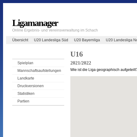
Ligamanager
Online Ergebnis- und Vereinsverwaltung im Schach
Übersicht
U20 Landesliga Süd
U20 Bayernliga
U20 Landesliga N
U16
2021/2022
Spielplan
Wie ist die Liga geographisch aufgeteilt
Mannschaftsaufstellungen
Landkarte
Druckversionen
Statistiken
Partien