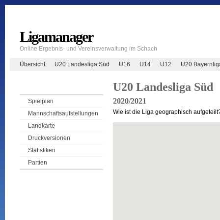
Ligamanager
Online Ergebnis- und Vereinsverwaltung im Schach
Übersicht
U20 Landesliga Süd
U16
U14
U12
U20 Bayernlig
U20 Landesliga Süd
2020/2021
Spielplan
Wie ist die Liga geographisch aufgeteilt
Mannschaftsaufstellungen
Landkarte
Druckversionen
Statistiken
Partien