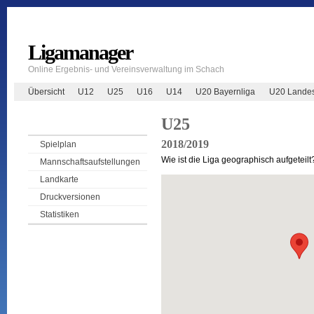
Ligamanager
Online Ergebnis- und Vereinsverwaltung im Schach
Übersicht
U12
U25
U16
U14
U20 Bayernliga
U20 Landes
U25
2018/2019
Spielplan
Wie ist die Liga geographisch aufgeteilt
Mannschaftsaufstellungen
Landkarte
Druckversionen
Statistiken