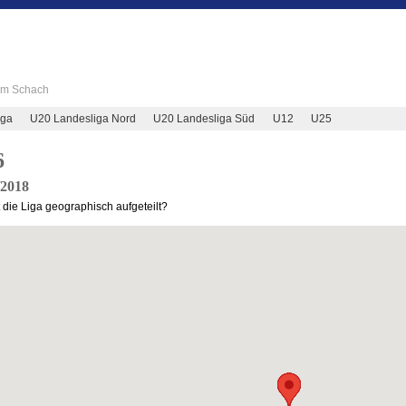
 im Schach
iga
U20 Landesliga Nord
U20 Landesliga Süd
U12
U25
6
/2018
t die Liga geographisch aufgeteilt?