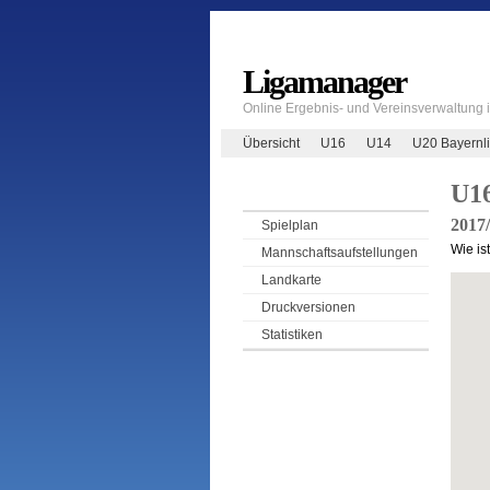
Ligamanager
Online Ergebnis- und Vereinsverwaltung
Übersicht
U16
U14
U20 Bayernl
U1
2017
Spielplan
Wie is
Mannschaftsaufstellungen
Landkarte
Druckversionen
Statistiken