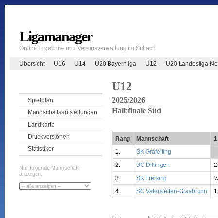
Ligamanager
Online Ergebnis- und Vereinsverwaltung im Schach
Übersicht
U16
U14
U20 Bayernliga
U12
U20 Landesliga No
U12
2025/2026
Spielplan
Halbfinale Süd
Mannschaftsaufstellungen
Landkarte
Druckversionen
Rang
Mannschaft
1
Statistiken
1.
SK Gräfelfing
*
2.
SC Dillingen
2
Nur folgende Mannschaft
anzeigen:
3.
SK Freising
4.
SC Vaterstetten-Grasbrunn
1