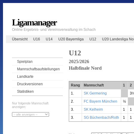
Ligamanager
Online Ergebnis- und Vereinsverwaltung im Schach
Übersicht
U16
U14
U20 Bayernliga
U12
U20 Landesliga No
U12
2025/2026
Spielplan
Halbfinale Nord
Mannschaftsaufstellungen
Landkarte
Druckversionen
Rang
Mannschaft
1
2
Statistiken
1.
SK Germering
**
3
2.
FC Bayern München
½
**
Nur folgende Mannschaft
anzeigen:
3.
SK Kelheim
1
1
3.
SG Büchenbach/Roth
1
1