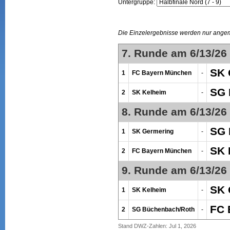
Untergruppe:
Die Einzelergebnisse werden nur ange
7. Runde am 6/13/26
SK 
1
FC Bayern München
-
SG 
2
SK Kelheim
-
8. Runde am 6/13/26
SG 
1
SK Germering
-
SK 
2
FC Bayern München
-
9. Runde am 6/13/26
SK 
1
SK Kelheim
-
FC 
2
SG Büchenbach/Roth
-
Stand DWZ-Zahlen: Jul 1, 2026