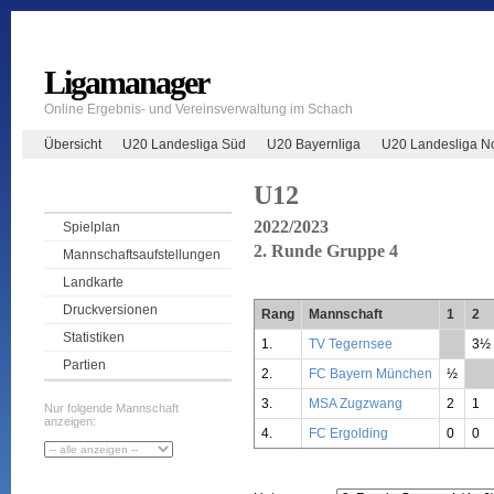
Ligamanager
Online Ergebnis- und Vereinsverwaltung im Schach
Übersicht
U20 Landesliga Süd
U20 Bayernliga
U20 Landesliga N
U12
2022/2023
Spielplan
2. Runde Gruppe 4
Mannschaftsaufstellungen
Landkarte
Druckversionen
Rang
Mannschaft
1
2
Statistiken
1.
TV Tegernsee
**
3½
Partien
2.
FC Bayern München
½
**
3.
MSA Zugzwang
2
1
Nur folgende Mannschaft
anzeigen:
4.
FC Ergolding
0
0