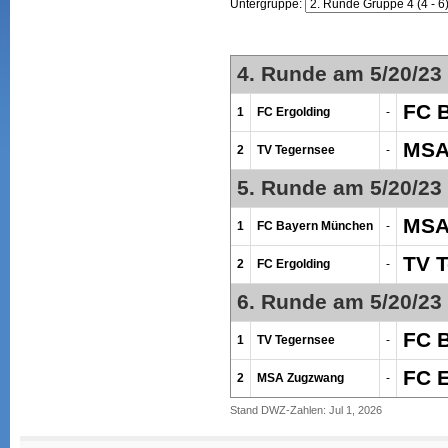
Untergruppe:
4. Runde am 5/20/23
FC 
1
FC Ergolding
-
MSA
2
TV Tegernsee
-
5. Runde am 5/20/23
MSA
1
FC Bayern München
-
TV 
2
FC Ergolding
-
6. Runde am 5/20/23
FC 
1
TV Tegernsee
-
FC E
2
MSA Zugzwang
-
Stand DWZ-Zahlen: Jul 1, 2026