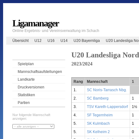
Ligamanager
Online Ergebnis- und Vereinsverwaltung im Schach
Übersicht
U12
U16
U14
U20 Bayernliga
U20 Landesliga No
U20 Landesliga Nord
2023/2024
Spielplan
Mannschaftsaufstellungen
Landkarte
Rang
Mannschaft
1
Druckversionen
1.
SC Noris-Tarrasch Nbg.
**
Statistiken
2.
SC Bamberg
1
Partien
3.
TSV Kareth-Lappersdorf
1½
4.
SF Tegernheim
1
Nur folgende Mannschaft
anzeigen:
5.
SK Kulmbach
1
5.
SK Kelheim 2
0