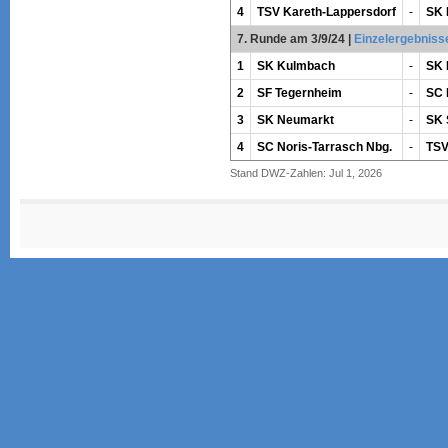
4
TSV Kareth-Lappersdorf
-
SK 
7. Runde am 3/9/24
|
Einzelergebniss
1
SK Kulmbach
-
SK 
2
SF Tegernheim
-
SC 
3
SK Neumarkt
-
SK 
4
SC Noris-Tarrasch Nbg.
-
TSV
Stand DWZ-Zahlen: Jul 1, 2026