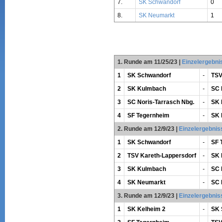
7.
SK Schwandorf
0
8.
SK Neumarkt
1
1. Runde am 11/25/23
|
Einzelergebni
1
SK Schwandorf
-
TSV
2
SK Kulmbach
-
SC 
3
SC Noris-Tarrasch Nbg.
-
SK 
4
SF Tegernheim
-
SK 
2. Runde am 12/9/23
|
Einzelergebnis
1
SK Schwandorf
-
SF 
2
TSV Kareth-Lappersdorf
-
SK 
3
SK Kulmbach
-
SC 
4
SK Neumarkt
-
SC 
3. Runde am 12/9/23
|
Einzelergebnis
1
SK Kelheim 2
-
SK 