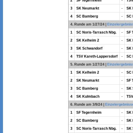
2
SF Tegernheim
-
TSV
3
SK Neumarkt
-
SK 
4
SC Bamberg
-
SC 
4. Runde am 1/27/24
|
Einzelergebnis
1
SC Noris-Tarrasch Nbg.
-
SF 
2
SK Kelheim 2
-
SK 
3
SK Schwandorf
-
SK 
4
TSV Kareth-Lappersdorf
-
SC 
5. Runde am 1/27/24
|
Einzelergebnis
1
SK Kelheim 2
-
SC 
2
SK Neumarkt
-
SF 
3
SC Bamberg
-
SK 
4
SK Kulmbach
-
TSV
6. Runde am 3/9/24
|
Einzelergebniss
1
SF Tegernheim
-
SK 
2
SC Bamberg
-
SK 
3
SC Noris-Tarrasch Nbg.
-
SK 