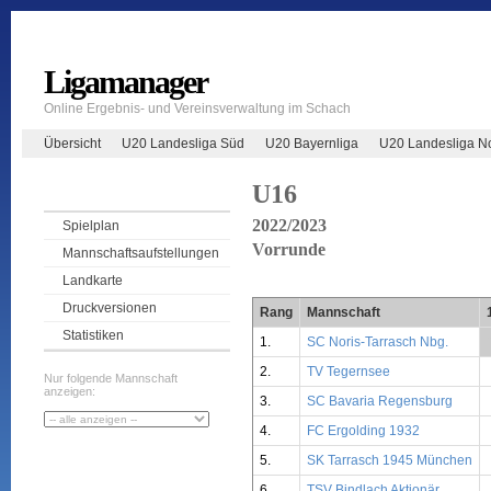
Ligamanager
Online Ergebnis- und Vereinsverwaltung im Schach
Übersicht
U20 Landesliga Süd
U20 Bayernliga
U20 Landesliga N
U16
2022/2023
Spielplan
Vorrunde
Mannschaftsaufstellungen
Landkarte
Druckversionen
Rang
Mannschaft
Statistiken
1.
SC Noris-Tarrasch Nbg.
2.
TV Tegernsee
Nur folgende Mannschaft
anzeigen:
3.
SC Bavaria Regensburg
4.
FC Ergolding 1932
5.
SK Tarrasch 1945 München
6.
TSV Bindlach Aktionär