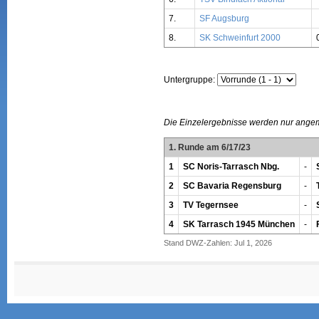
7.
SF Augsburg
8.
SK Schweinfurt 2000
Untergruppe:
Die Einzelergebnisse werden nur ange
1. Runde am 6/17/23
1
SC Noris-Tarrasch Nbg.
-
2
SC Bavaria Regensburg
-
3
TV Tegernsee
-
4
SK Tarrasch 1945 München
-
Stand DWZ-Zahlen: Jul 1, 2026