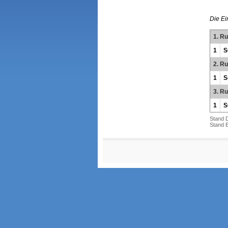
Die Ei
1. R
1
S
2. R
1
S
3. R
1
S
Stand 
Stand E