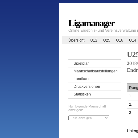
Ligamanager
Online Ergebnis- und Vereinsverwaltung
Übersicht
U12
U25
U16
U14
U2
2018
Spielplan
Endr
Mannschaftsaufstellungen
Landkarte
Druckversionen
Ran
Statistiken
1.
2.
Nur folgende Mannschaft
anzeigen:
3.
Unter