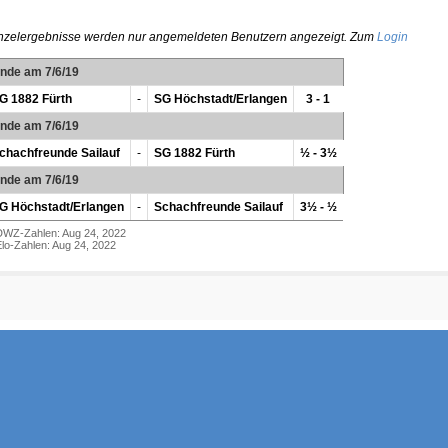
nzelergebnisse werden nur angemeldeten Benutzern angezeigt. Zum
Login
unde am 7/6/19
G 1882 Fürth
-
SG Höchstadt/Erlangen
3 - 1
unde am 7/6/19
chachfreunde Sailauf
-
SG 1882 Fürth
½ - 3½
unde am 7/6/19
G Höchstadt/Erlangen
-
Schachfreunde Sailauf
3½ - ½
DWZ-Zahlen: Aug 24, 2022
lo-Zahlen: Aug 24, 2022