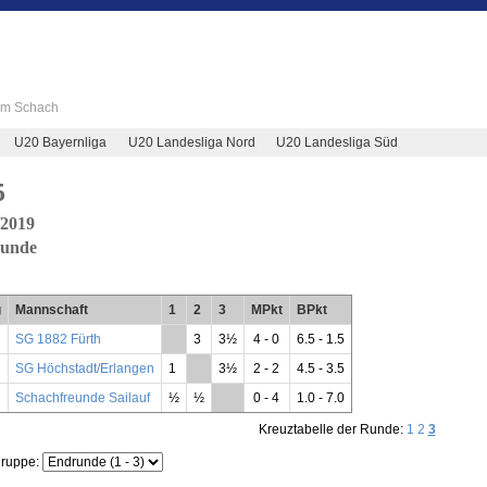
 im Schach
U20 Bayernliga
U20 Landesliga Nord
U20 Landesliga Süd
5
/2019
unde
g
Mannschaft
1
2
3
MPkt
BPkt
SG 1882 Fürth
**
3
3½
4 - 0
6.5 - 1.5
SG Höchstadt/Erlangen
1
**
3½
2 - 2
4.5 - 3.5
Schachfreunde Sailauf
½
½
**
0 - 4
1.0 - 7.0
Kreuztabelle der Runde:
1
2
3
gruppe: