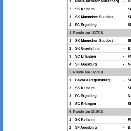
1
Noris-Tarrasch Nuernberg
-
B
2
SK Kelheim
-
S
3
SK Muenchen Suedost
-
S
4
FC Ergolding
-
S
4. Runde am 1/27/18
1
SK Muenchen Suedost
-
S
2
SK Graefelfing
-
B
3
SC Erlangen
-
F
4
SF Augsburg
-
N
5. Runde am 1/27/18
1
Bavaria Regensburg I
-
S
2
SK Kelheim
-
S
3
FC Ergolding
-
N
4
SC Erlangen
-
S
6. Runde am 3/10/18
1
SK Kelheim
-
F
2
SF Augsburg
-
B