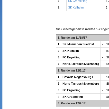
7.
SK Graefelfing
1
8.
SK Kelheim
1
Die Einzelergebnisse werden nur ange
1. Runde am 11/18/17
1
SK Muenchen Suedost
-
S
2
SK Kelheim
-
B
3
FC Ergolding
-
S
4
Noris-Tarrasch Nuernberg
-
S
2. Runde am 12/2/17
1
Bavaria Regensburg I
-
S
2
Noris-Tarrasch Nuernberg
-
S
3
FC Ergolding
-
S
4
SK Graefelfing
-
S
3. Runde am 12/2/17