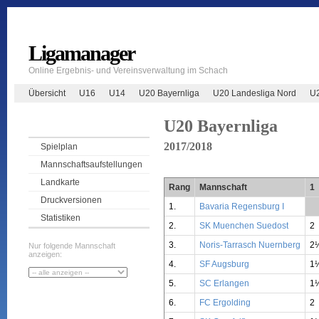
Ligamanager
Online Ergebnis- und Vereinsverwaltung im Schach
Übersicht
U16
U14
U20 Bayernliga
U20 Landesliga Nord
U2
U20 Bayernliga
2017/2018
Spielplan
Mannschaftsaufstellungen
Landkarte
Rang
Mannschaft
1
Druckversionen
1.
Bavaria Regensburg I
**
Statistiken
2.
SK Muenchen Suedost
2
3.
Noris-Tarrasch Nuernberg
2
Nur folgende Mannschaft
anzeigen:
4.
SF Augsburg
1
5.
SC Erlangen
1
6.
FC Ergolding
2