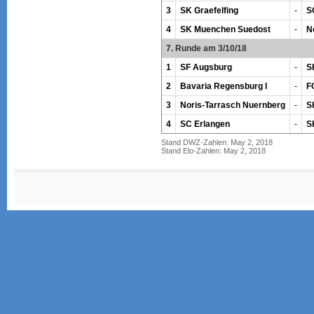
3
SK Graefelfing
-
S
4
SK Muenchen Suedost
-
N
7. Runde am 3/10/18
1
SF Augsburg
-
S
2
Bavaria Regensburg I
-
F
3
Noris-Tarrasch Nuernberg
-
S
4
SC Erlangen
-
S
Stand DWZ-Zahlen: May 2, 2018
Stand Elo-Zahlen: May 2, 2018