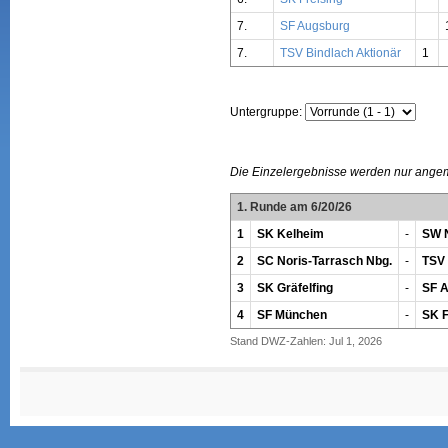
7.
SF Augsburg
7.
TSV Bindlach Aktionär
1
Untergruppe:
Die Einzelergebnisse werden nur ange
1. Runde am 6/20/26
1
SK Kelheim
-
SW 
2
SC Noris-Tarrasch Nbg.
-
TSV 
3
SK Gräfelfing
-
SF 
4
SF München
-
SK F
Stand DWZ-Zahlen: Jul 1, 2026