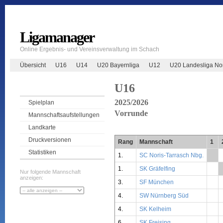
Ligamanager
Online Ergebnis- und Vereinsverwaltung im Schach
Übersicht
U16
U14
U20 Bayernliga
U12
U20 Landesliga No
U16
2025/2026
Spielplan
Vorrunde
Mannschaftsaufstellungen
Landkarte
Druckversionen
Rang
Mannschaft
1
Statistiken
1.
SC Noris-Tarrasch Nbg.
**
1.
SK Gräfelfing
Nur folgende Mannschaft
anzeigen:
3.
SF München
4.
SW Nürnberg Süd
4.
SK Kelheim
6.
SK Freising