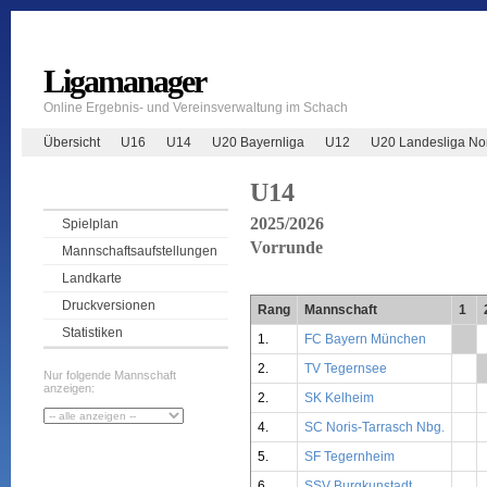
Ligamanager
Online Ergebnis- und Vereinsverwaltung im Schach
Übersicht
U16
U14
U20 Bayernliga
U12
U20 Landesliga No
U14
2025/2026
Spielplan
Vorrunde
Mannschaftsaufstellungen
Landkarte
Druckversionen
Rang
Mannschaft
1
Statistiken
1.
FC Bayern München
**
2.
TV Tegernsee
Nur folgende Mannschaft
anzeigen:
2.
SK Kelheim
4.
SC Noris-Tarrasch Nbg.
5.
SF Tegernheim
6.
SSV Burgkunstadt