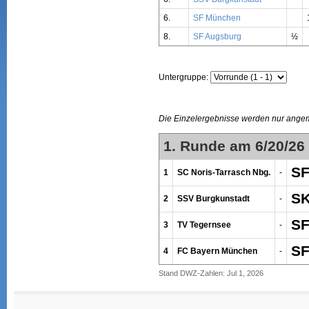
6.
SF München
8.
SF Augsburg
½
Untergruppe:
Die Einzelergebnisse werden nur ange
1. Runde am 6/20/26
SF
1
SC Noris-Tarrasch Nbg.
-
SK
2
SSV Burgkunstadt
-
SF
3
TV Tegernsee
-
SF
4
FC Bayern München
-
Stand DWZ-Zahlen: Jul 1, 2026