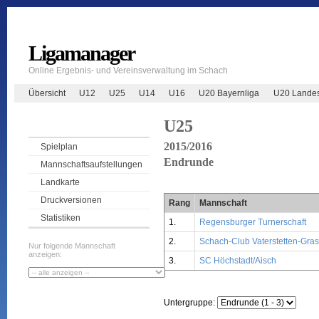
Ligamanager
Online Ergebnis- und Vereinsverwaltung im Schach
Übersicht
U12
U25
U14
U16
U20 Bayernliga
U20 Landes
U25
2015/2016
Spielplan
Endrunde
Mannschaftsaufstellungen
Landkarte
Druckversionen
Rang
Mannschaft
Statistiken
1.
Regensburger Turnerschaft
2.
Schach-Club Vaterstetten-Gra
Nur folgende Mannschaft
anzeigen:
3.
SC Höchstadt/Aisch
Untergruppe: