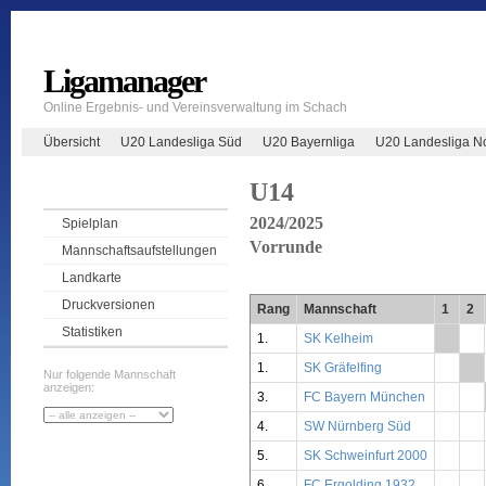
Ligamanager
Online Ergebnis- und Vereinsverwaltung im Schach
Übersicht
U20 Landesliga Süd
U20 Bayernliga
U20 Landesliga N
U14
2024/2025
Spielplan
Vorrunde
Mannschaftsaufstellungen
Landkarte
Druckversionen
Rang
Mannschaft
1
2
Statistiken
1.
SK Kelheim
**
1.
SK Gräfelfing
**
Nur folgende Mannschaft
anzeigen:
3.
FC Bayern München
4.
SW Nürnberg Süd
5.
SK Schweinfurt 2000
6.
FC Ergolding 1932