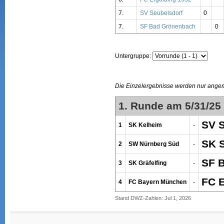
7.
SV Seubelsdorf
0
7.
SF Bad Grönenbach
0
Untergruppe:
Die Einzelergebnisse werden nur ange
1. Runde am 5/31/25
SV S
1
SK Kelheim
-
SK S
2
SW Nürnberg Süd
-
SF 
3
SK Gräfelfing
-
FC E
4
FC Bayern München
-
Stand DWZ-Zahlen: Jul 1, 2026