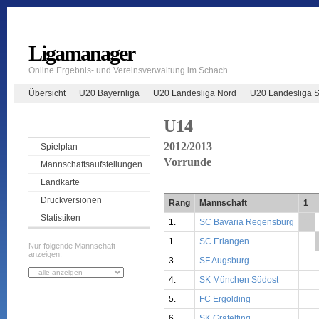
Ligamanager
Online Ergebnis- und Vereinsverwaltung im Schach
Übersicht
U20 Bayernliga
U20 Landesliga Nord
U20 Landesliga 
U14
2012/2013
Spielplan
Vorrunde
Mannschaftsaufstellungen
Landkarte
Druckversionen
Rang
Mannschaft
1
Statistiken
1.
SC Bavaria Regensburg
**
1.
SC Erlangen
Nur folgende Mannschaft
anzeigen:
3.
SF Augsburg
4.
SK München Südost
5.
FC Ergolding
6.
SK Gräfelfing