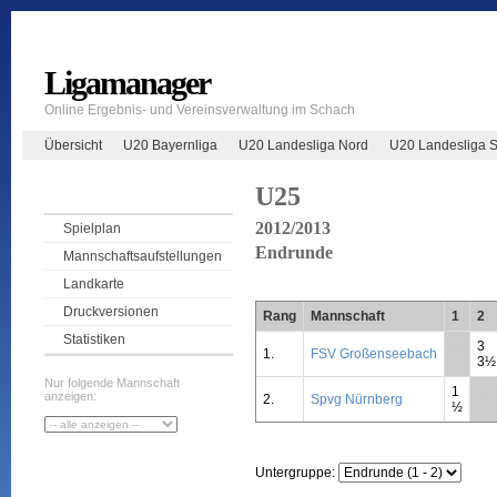
Ligamanager
Online Ergebnis- und Vereinsverwaltung im Schach
Übersicht
U20 Bayernliga
U20 Landesliga Nord
U20 Landesliga 
U25
2012/2013
Spielplan
Endrunde
Mannschaftsaufstellungen
Landkarte
Druckversionen
Rang
Mannschaft
1
2
Statistiken
3
1.
FSV Großenseebach
**
3½
Nur folgende Mannschaft
1
anzeigen:
2.
Spvg Nürnberg
**
½
Untergruppe: