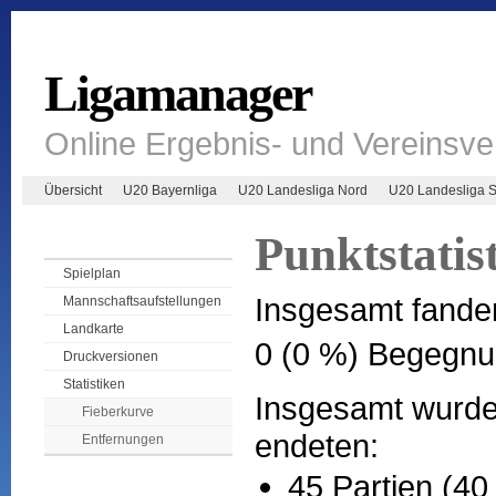
Ligamanager
Online Ergebnis- und Vereinsv
Übersicht
U20 Bayernliga
U20 Landesliga Nord
U20 Landesliga 
Punktstatis
Spielplan
Insgesamt fande
Mannschaftsaufstellungen
Landkarte
0 (0 %) Begegnu
Druckversionen
Statistiken
Insgesamt wurden
Fieberkurve
endeten:
Entfernungen
45 Partien (40