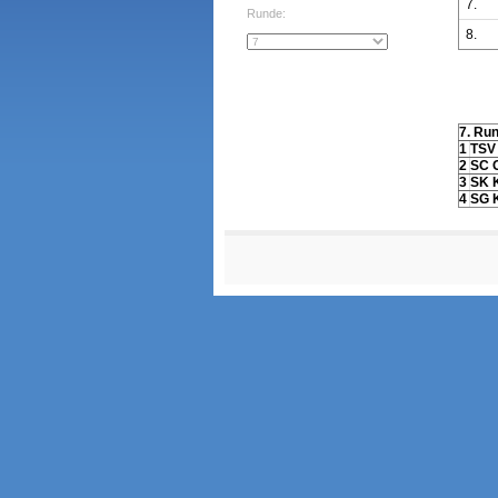
7.
Runde:
8.
7. Ru
1
TSV
2
SC 
3
SK 
4
SG 