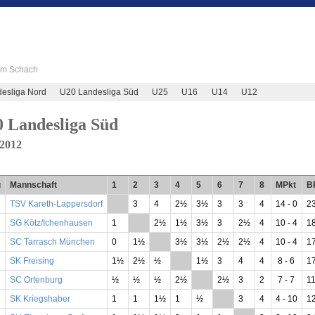
 im Schach
esliga Nord
U20 Landesliga Süd
U25
U16
U14
U12
 Landesliga Süd
/2012
g
Mannschaft
1
2
3
4
5
6
7
8
MPkt
B
TSV Kareth-Lappersdorf
**
3
4
2½
3½
3
3
4
14 - 0
23
SG Kötz/Ichenhausen
1
**
2½
1½
3½
3
2½
4
10 - 4
18
SC Tarrasch München
0
1½
**
3½
3½
2½
2½
4
10 - 4
17
SK Freising
1½
2½
½
**
1½
3
4
4
8 - 6
17
SC Ortenburg
½
½
½
2½
**
2½
3
2
7 - 7
11
SK Kriegshaber
1
1
1½
1
½
**
3
4
4 - 10
12