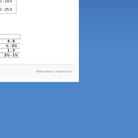
0 - 19.0
0 - 25.0
4 - 0
½ - 3½
1 - 3
2½ - 1½
Datenschutz
|
Impressum