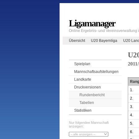
Ligamanager
Online Ergebnis- und Vereinsverwaltung
Übersicht
U20 Bayernliga
U20 Land
U20
2011
Spielplan
Mannschaftsaufstellungen
Landkarte
Ran
Druckversionen
1.
Rundenbericht
2.
Tabellen
3.
Statistiken
4.
Nur folgendee Mannschaft
5.
anzeigen:
6.