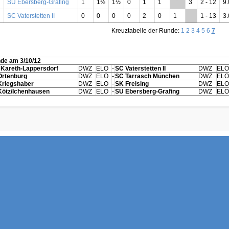
SU Ebersberg-Grafing
1
1½
1½
0
1
1
**
3
2 - 12
9.
SC Vaterstetten II
0
0
0
0
2
0
1
**
1 - 13
3.
Kreuztabelle der Runde:
1
2
3
4
5
6
7
nde am 3/10/12
 Kareth-Lappersdorf
DWZ
ELO
-
SC Vaterstetten II
DWZ
ELO
Ortenburg
DWZ
ELO
-
SC Tarrasch München
DWZ
ELO
Kriegshaber
DWZ
ELO
-
SK Freising
DWZ
ELO
Kötz/Ichenhausen
DWZ
ELO
-
SU Ebersberg-Grafing
DWZ
ELO