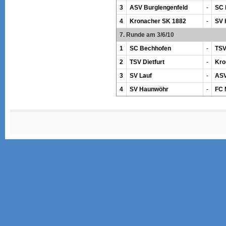
3
ASV Burglengenfeld
-
SC 
4
Kronacher SK 1882
-
SV 
7. Runde am 3/6/10
1
SC Bechhofen
-
TSV
2
TSV Dietfurt
-
Kro
3
SV Lauf
-
ASV
4
SV Haunwöhr
-
FC 