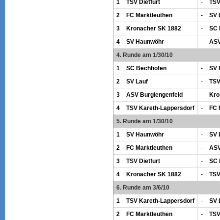
1
TSV Dietfurt
-
TSV
2
FC Marktleuthen
-
SV 
3
Kronacher SK 1882
-
SC 
4
SV Haunwöhr
-
ASV
4. Runde am 1/30/10
1
SC Bechhofen
-
SV 
2
SV Lauf
-
TSV
3
ASV Burglengenfeld
-
Kro
4
TSV Kareth-Lappersdorf
-
FC 
5. Runde am 1/30/10
1
SV Haunwöhr
-
SV 
2
FC Marktleuthen
-
ASV
3
TSV Dietfurt
-
SC 
4
Kronacher SK 1882
-
TSV
6. Runde am 3/6/10
1
TSV Kareth-Lappersdorf
-
SV 
2
FC Marktleuthen
-
TSV