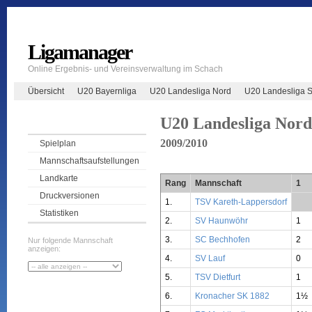
Ligamanager
Online Ergebnis- und Vereinsverwaltung im Schach
Übersicht
U20 Bayernliga
U20 Landesliga Nord
U20 Landesliga 
U20 Landesliga Nord
2009/2010
Spielplan
Mannschaftsaufstellungen
Landkarte
Rang
Mannschaft
1
Druckversionen
1.
TSV Kareth-Lappersdorf
**
Statistiken
2.
SV Haunwöhr
1
3.
SC Bechhofen
2
Nur folgende Mannschaft
anzeigen:
4.
SV Lauf
0
5.
TSV Dietfurt
1
6.
Kronacher SK 1882
1½