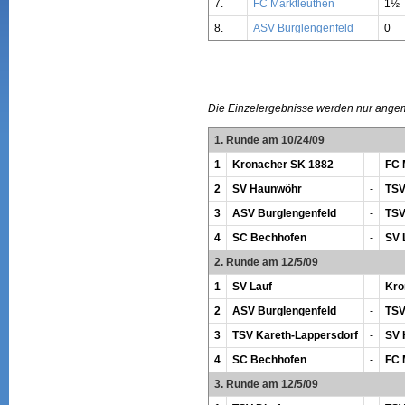
7.
FC Marktleuthen
1½
8.
ASV Burglengenfeld
0
Die Einzelergebnisse werden nur ange
1. Runde am 10/24/09
1
Kronacher SK 1882
-
FC 
2
SV Haunwöhr
-
TSV
3
ASV Burglengenfeld
-
TSV
4
SC Bechhofen
-
SV 
2. Runde am 12/5/09
1
SV Lauf
-
Kro
2
ASV Burglengenfeld
-
TSV
3
TSV Kareth-Lappersdorf
-
SV 
4
SC Bechhofen
-
FC 
3. Runde am 12/5/09