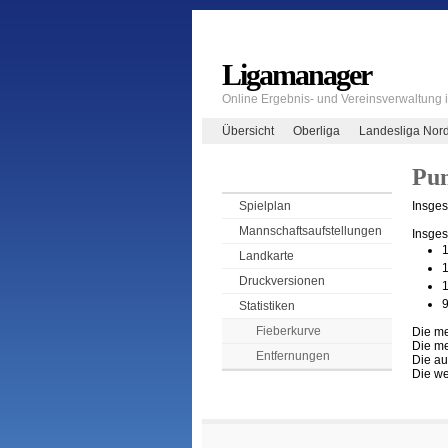
Ligamanager
Online Ergebnis- und Vereinsverwaltung
Übersicht
Oberliga
Landesliga Nor
Pun
Insges
Spielplan
Mannschaftsaufstellungen
Insges
1
Landkarte
1
Druckversionen
1
9
Statistiken
Fieberkurve
Die me
Die me
Entfernungen
Die au
Die we