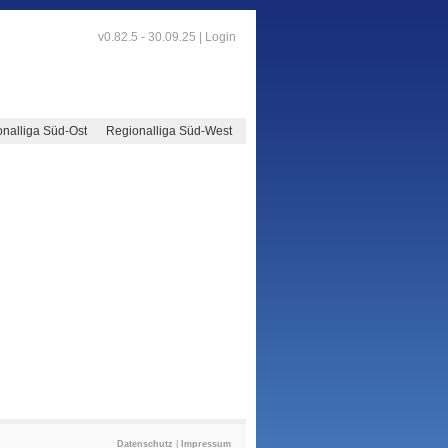
v0.82.5 - 30.09.25 |
Login
nalliga Süd-Ost
Regionalliga Süd-West
Datenschutz
|
Impressum