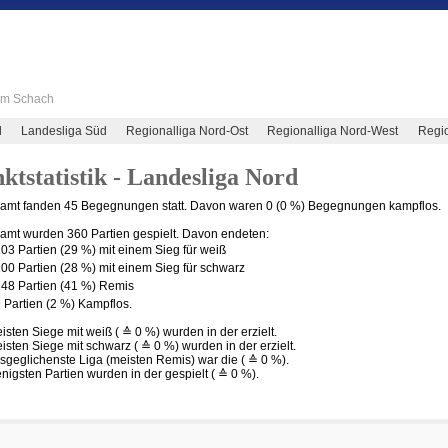
 im Schach
d
Landesliga Süd
Regionalliga Nord-Ost
Regionalliga Nord-West
Regio
ktstatistik - Landesliga Nord
amt fanden 45 Begegnungen statt. Davon waren 0 (0 %) Begegnungen kampflos.
amt wurden 360 Partien gespielt. Davon endeten:
03 Partien (29 %) mit einem Sieg für weiß
00 Partien (28 %) mit einem Sieg für schwarz
48 Partien (41 %) Remis
 Partien (2 %) Kampflos.
isten Siege mit weiß ( ≙ 0 %) wurden in der
erzielt.
isten Siege mit schwarz ( ≙ 0 %) wurden in der
erzielt.
sgeglichenste Liga (meisten Remis) war die
( ≙ 0 %).
nigsten Partien wurden in der
gespielt ( ≙ 0 %).