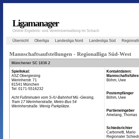
Ligamanager
Online Ergebnis- und Vereinsverwaltung im Schach
Übersicht
Oberliga
Landesliga Nord
Landesliga Süd
Regionall
Mannschaftsaufstellungen - Regionalliga Süd-West
Münchener SC 1836 2
Spiellokal:
Kontaktdaten:
ASZ Obergiesing
Mannschaftsführe
Werinherstr. 71
Böhm, Uwe
81541 München
Tel: 0171-5516232
Postempfänger
Acht Fußminuten vom S-/U-Bahnhof Mü.-Giesing,
Böhm, Uwe
Tram 17 Werinherstraße, Metro-Bus 54
Werinherstraße. Wenig Parkplätze.
Partieneingeber
Amelang, Thomas
Schiedsrichter
Carbonetti, Mario
Regionaler Schieds