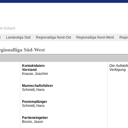
 im Schach
d
Landesliga Süd
Regionalliga Nord-Ost
Regionalliga Nord-West
Regio
egionalliga Süd-West
Kontaktdaten:
Die Aufstel
Vorstand
Verfügung.
Krause, Joachim
Mannschaftsführer
Schmidt, Hans
Postempfänger
Schmidt, Hans
Partieneingeber
Brozio, Jason