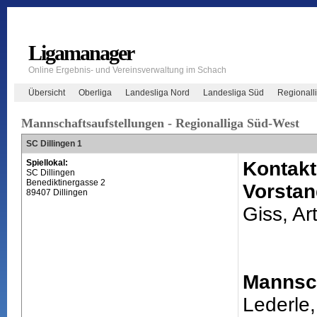
Ligamanager
Online Ergebnis- und Vereinsverwaltung im Schach
Übersicht
Oberliga
Landesliga Nord
Landesliga Süd
Regionall
Mannschaftsaufstellungen - Regionalliga Süd-West
SC Dillingen 1
Spiellokal:
Kontakt
SC Dillingen
Benediktinergasse 2
Vorstan
89407 Dillingen
Giss, Ar
Mannsch
Lederle,