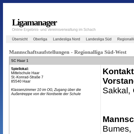
Ligamanager
Online Ergebnis- und Vereinsverwaltung im Schach
Übersicht
Oberliga
Landesliga Nord
Landesliga Süd
Regionall
Mannschaftsaufstellungen - Regionalliga Süd-West
SC Haar 1
Spiellokal:
Kontakt
Mittelschule Haar
St.-Konrad-Straße 7
Vorstan
85540 Haar
Sakkal,
Klassenzimmer 10 im OG, Zugang über die
Außentreppe von der Nordseite der Schule
Mannsch
Bumes,