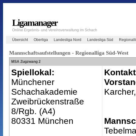
Ligamanager
Online Ergebnis- und Vereinsverwaltung im Schach
Übersicht
Oberliga
Landesliga Nord
Landesliga Süd
Regionall
Mannschaftsaufstellungen - Regionalliga Süd-West
MSA Zugzwang 2
Spiellokal:
Kontakt
Münchener
Vorstan
Schachakademie
Karcher,
Zweibrückenstraße
8/Rgb. (A4)
80331 München
Mannsch
Tebelma