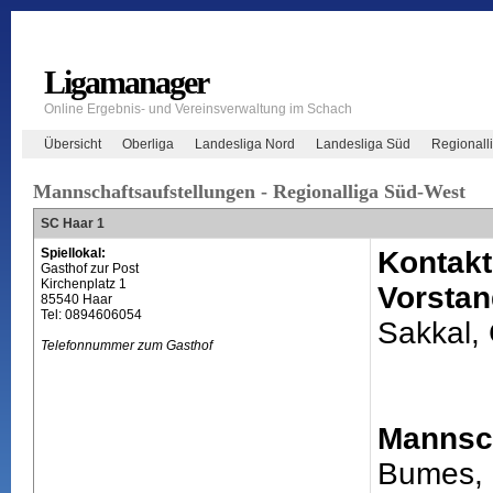
Ligamanager
Online Ergebnis- und Vereinsverwaltung im Schach
Übersicht
Oberliga
Landesliga Nord
Landesliga Süd
Regionall
Mannschaftsaufstellungen - Regionalliga Süd-West
SC Haar 1
Spiellokal:
Kontakt
Gasthof zur Post
Kirchenplatz 1
Vorstan
85540 Haar
Tel: 0894606054
Sakkal,
Telefonnummer zum Gasthof
Mannsch
Bumes,