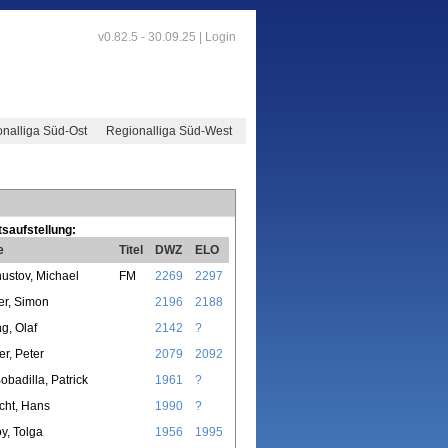
v0.82.5 - 30.09.25 |
Login
nalliga Süd-Ost
Regionalliga Süd-West
saufstellung:
e
Titel
DWZ
ELO
ustov, Michael
FM
2269
2297
er, Simon
2196
2188
g, Olaf
2142
?
r, Peter
2079
2092
obadilla, Patrick
1961
?
cht, Hans
1990
?
y, Tolga
1956
1995