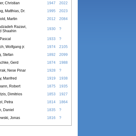
r, Christian
1947
2022
g, Matthias, Dr.
1995
2023
ld, Martin
2012
2084
dzadeh Razavi,
1930
?
d Shaahin
 Pascal
1933
?
h, Wolfgang jr.
1974
2105
g, Stefan
1892
2099
schke, Gerd
1874
1988
rak, Nese Pinar
1928
?
y, Manfred
1919
1938
ann, Robert
1875
1935
tzis, Dimitrios
1853
1927
l, Petra
1814
1864
in, Daniel
1835
?
wski, Jonas
1816
?