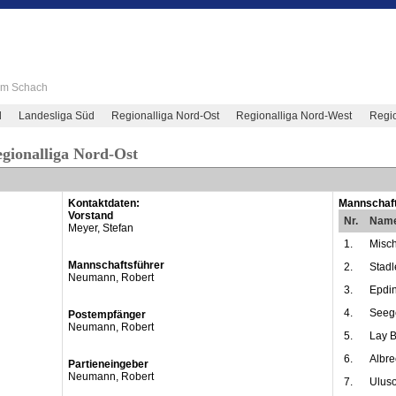
 im Schach
d
Landesliga Süd
Regionalliga Nord-Ost
Regionalliga Nord-West
Regio
egionalliga Nord-Ost
Kontaktdaten:
Mannschaft
Vorstand
Nr.
Nam
Meyer, Stefan
1.
Misch
Mannschaftsführer
2.
Stadl
Neumann, Robert
3.
Epdin
4.
Seege
Postempfänger
Neumann, Robert
5.
Lay B
6.
Albre
Partieneingeber
Neumann, Robert
7.
Uluso