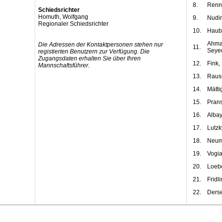
8.
Renne
Schiedsrichter
Homuth, Wolfgang
9.
Nudin
Regionaler Schiedsrichter
10.
Haubo
Ahma
Die Adressen der Kontaktpersonen stehen nur
11.
Seye
registierten Benutzern zur Verfügung. Die
Zugangsdaten erhalten Sie über Ihren
12.
Fink,
Mannschaftsführer.
13.
Rausc
14.
Mätti
15.
Pran
16.
Albay
17.
Lutzk
18.
Neum
19.
Vogia
20.
Loebe
21.
Fridl
22.
Derse