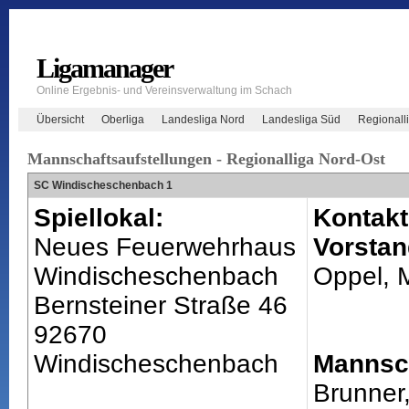
Ligamanager
Online Ergebnis- und Vereinsverwaltung im Schach
Übersicht
Oberliga
Landesliga Nord
Landesliga Süd
Regionall
Mannschaftsaufstellungen - Regionalliga Nord-Ost
SC Windischeschenbach 1
Spiellokal:
Kontakt
Neues Feuerwehrhaus
Vorstan
Windischeschenbach
Oppel, 
Bernsteiner Straße 46
92670
Windischeschenbach
Mannsch
Brunner