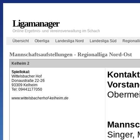
Ligamanager
Online Ergebnis- und Vereinsverwaltung im Schach
Übersicht
Oberliga
Landesliga Nord
Landesliga Süd
Regionall
Mannschaftsaufstellungen - Regionalliga Nord-Ost
Kelheim 2
Spiellokal:
Kontakt
Wittelsbacher Hof
Donaustraße 22-26
Vorstan
93309 Kelheim
Tel: 09441177050
Obermei
www.wittelsbacherhof-kelheim.de
Mannsch
Singer, 