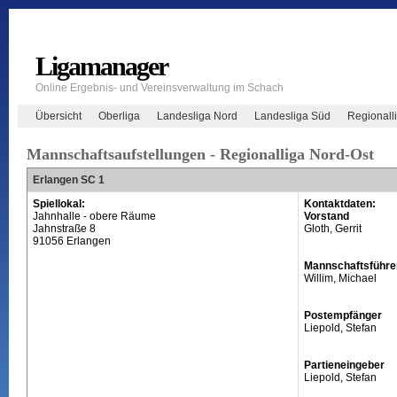
Ligamanager
Online Ergebnis- und Vereinsverwaltung im Schach
Übersicht
Oberliga
Landesliga Nord
Landesliga Süd
Regionall
Mannschaftsaufstellungen - Regionalliga Nord-Ost
Erlangen SC 1
Spiellokal:
Kontaktdaten:
Jahnhalle - obere Räume
Vorstand
Jahnstraße 8
Gloth, Gerrit
91056 Erlangen
Mannschaftsführe
Willim, Michael
Postempfänger
Liepold, Stefan
Partieneingeber
Liepold, Stefan