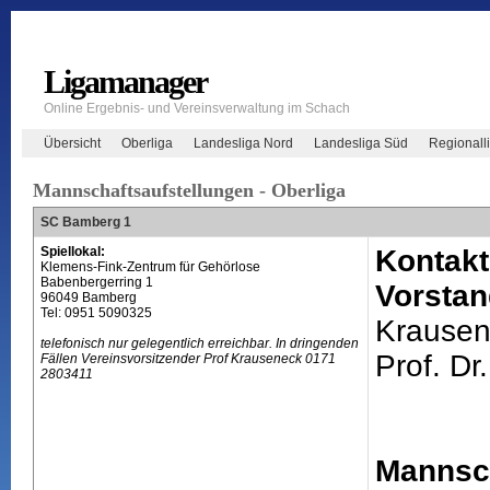
Ligamanager
Online Ergebnis- und Vereinsverwaltung im Schach
Übersicht
Oberliga
Landesliga Nord
Landesliga Süd
Regionall
Mannschaftsaufstellungen - Oberliga
SC Bamberg 1
Spiellokal:
Kontakt
Klemens-Fink-Zentrum für Gehörlose
Babenbergerring 1
Vorstan
96049 Bamberg
Tel: 0951 5090325
Krausen
telefonisch nur gelegentlich erreichbar. In dringenden
Prof. Dr.
Fällen Vereinsvorsitzender Prof Krauseneck 0171
2803411
Mannsch