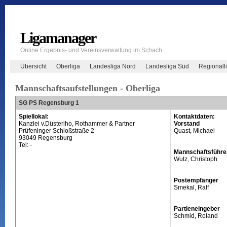
Ligamanager
Online Ergebnis- und Vereinsverwaltung im Schach
Übersicht
Oberliga
Landesliga Nord
Landesliga Süd
Regionall
Mannschaftsaufstellungen - Oberliga
SG PS Regensburg 1
Spiellokal:
Kontaktdaten:
Kanzlei v.Düsterlho, Rothammer & Partner
Vorstand
Prüfeninger Schloßstraße 2
Quast, Michael
93049 Regensburg
Tel: -
Mannschaftsführe
Wutz, Christoph
Postempfänger
Smekal, Ralf
Partieneingeber
Schmid, Roland