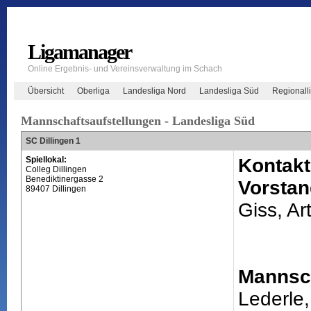
Ligamanager
Online Ergebnis- und Vereinsverwaltung im Schach
Übersicht
Oberliga
Landesliga Nord
Landesliga Süd
Regionall
Mannschaftsaufstellungen - Landesliga Süd
SC Dillingen 1
Spiellokal:
Kontakt
Colleg Dillingen
Benediktinergasse 2
Vorstan
89407 Dillingen
Giss, Ar
Mannsch
Lederle,