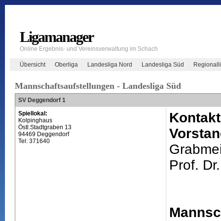
Ligamanager
Online Ergebnis- und Vereinsverwaltung im Schach
Übersicht
Oberliga
Landesliga Nord
Landesliga Süd
Regionall
Mannschaftsaufstellungen - Landesliga Süd
SV Deggendorf 1
Spiellokal:
Kontakt
Kolpinghaus
Östl.Stadtgraben 13
Vorstan
94469 Deggendorf
Tel: 371640
Grabmei
Prof. Dr.
Mannsch