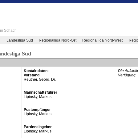
 im Schach
d
Landesliga Süd
Regionalliga Nord-Ost
Regionalliga Nord-West
Regio
andesliga Süd
Kontaktdaten:
Die Aufstel
Vorstand
Verfügung.
Reuther, Georg, Dr.
Mannschaftsführer
Lipinsky, Markus
Postempfänger
Lipinsky, Markus
Partieneingeber
Lipinsky, Markus