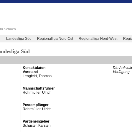
 im Schach
d
Landesliga Süd
Regionalliga Nord-Ost
Regionalliga Nord-West
Regio
andesliga Süd
Kontaktdaten:
Die Aufstel
Vorstand
Verfügung.
Lengfeld, Thomas
Mannschaftsführer
Rohrmüller, Ulrich
Postempfänger
Rohrmüller, Ulrich
Partieneingeber
Schuster, Karsten