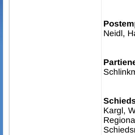
Postem
Neidl, 
Partien
Schlinkm
Schieds
Kargl, Wi
Regiona
Schiedsr