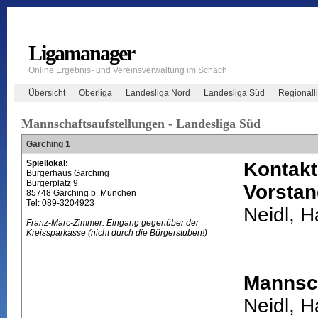
Ligamanager
Online Ergebnis- und Vereinsverwaltung im Schach
Übersicht
Oberliga
Landesliga Nord
Landesliga Süd
Regionall
Mannschaftsaufstellungen - Landesliga Süd
Garching 1
Spiellokal:
Kontakt
Bürgerhaus Garching
Bürgerplatz 9
Vorstan
85748 Garching b. München
Tel: 089-3204923
Neidl, 
Franz-Marc-Zimmer. Eingang gegenüber der
Kreissparkasse (nicht durch die Bürgerstuben!)
Mannsch
Neidl, 