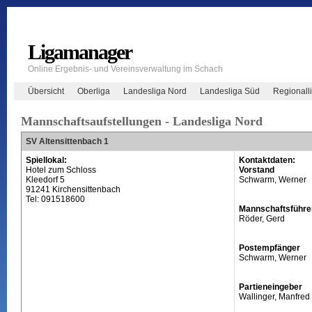
Ligamanager
Online Ergebnis- und Vereinsverwaltung im Schach
Übersicht
Oberliga
Landesliga Nord
Landesliga Süd
Regionall
Mannschaftsaufstellungen - Landesliga Nord
SV Altensittenbach 1
Spiellokal:
Kontaktdaten:
Hotel zum Schloss
Vorstand
Kleedorf 5
Schwarm, Werner
91241 Kirchensittenbach
Tel: 091518600
Mannschaftsführe
Röder, Gerd
Postempfänger
Schwarm, Werner
Partieneingeber
Wallinger, Manfred