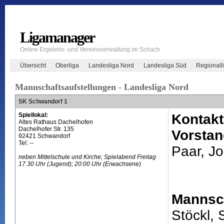
Ligamanager
Online Ergebnis- und Vereinsverwaltung im Schach
Übersicht
Oberliga
Landesliga Nord
Landesliga Süd
Regionall
Mannschaftsaufstellungen - Landesliga Nord
SK Schwandorf 1
Spiellokal:
Kontakt
Altes Rathaus Dachelhofen
Dachelhofer Str. 135
Vorstan
92421 Schwandorf
Tel: --
Paar, J
neben Mittelschule und Kirche; Spielabend Freitag
17.30 Uhr (Jugend); 20:00 Uhr (Erwachsene)
Mannsch
Stöckl,