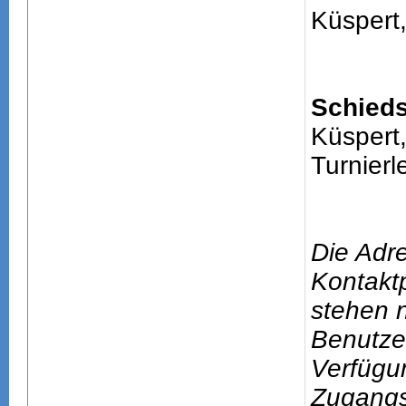
Küspert
Schieds
Küspert
Turnierle
Die Adr
Kontakt
stehen n
Benutze
Verfügu
Zugang