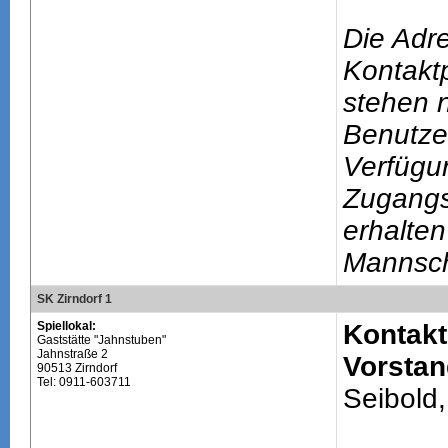
Die Adr
Kontakt
stehen n
Benutze
Verfügu
Zugang
erhalten
Mannsch
SK Zirndorf 1
Spiellokal:
Kontakt
Gaststätte "Jahnstuben"
Jahnstraße 2
Vorstan
90513 Zirndorf
Tel: 0911-603711
Seibold,