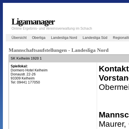
Ligamanager
Online Ergebnis- und Vereinsverwaltung im Schach
Übersicht
Oberliga
Landesliga Nord
Landesliga Süd
Regionall
Mannschaftsaufstellungen - Landesliga Nord
SK Kelheim 1920 1
Spiellokal:
Kontakt
Dormero Hotel Kelheim
Donaustr. 22-26
Vorstan
93309 Kelheim
Tel: 09441 177050
Obermei
Mannsch
Maurer, 