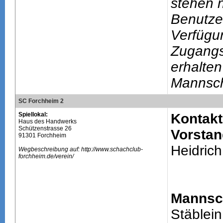
stehen n
Benutze
Verfügu
Zugang
erhalten
Mannsch
SC Forchheim 2
Spiellokal:
Kontakt
Haus des Handwerks
Schützenstrasse 26
Vorstan
91301 Forchheim
Heidrich
Wegbeschreibung auf: http://www.schachclub-
forchheim.de/verein/
Mannsch
Stäblein