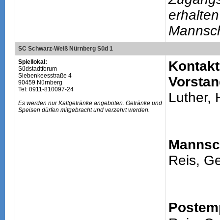
erhalten
Mannsch
SC Schwarz-Weiß Nürnberg Süd 1
Spiellokal:
Kontakt
Südstadtforum
Siebenkeesstraße 4
Vorstan
90459 Nürnberg
Tel: 0911-810097-24
Luther,
Es werden nur Kaltgetränke angeboten. Getränke und
Speisen dürfen mitgebracht und verzehrt werden.
Mannsch
Reis, G
Postem