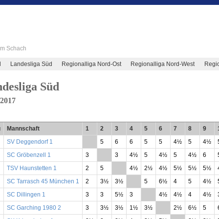
 im Schach
d
Landesliga Süd
Regionalliga Nord-Ost
Regionalliga Nord-West
Regio
desliga Süd
/2017
g
Mannschaft
1
2
3
4
5
6
7
8
9
SV Deggendorf 1
**
5
6
6
5
5
4½
5
4½
SC Gröbenzell 1
3
**
3
4½
5
4½
5
4½
6
TSV Haunstetten 1
2
5
**
4½
2½
4½
5½
5½
5½
SC Tarrasch 45 München 1
2
3½
3½
**
5
6½
4
5
4½
SC Dillingen 1
3
3
5½
3
**
4½
4½
4
4½
SC Garching 1980 2
3
3½
3½
1½
3½
**
2½
6½
5