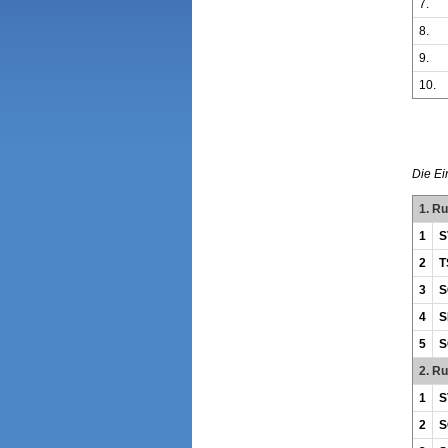
7.
8.
9.
10.
Die Ei
1. R
1
S
2
T
3
S
4
S
5
S
2. R
1
S
2
S