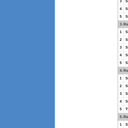
3
S
4
S
5
S
3. R
1
S
2
S
3
S
4
S
5
S
4. R
1
S
2
S
3
S
4
S
5
T
5. R
1
S