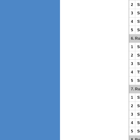
2
S
3
S
4
S
5
S
6. R
1
S
2
S
3
S
4
T
5
S
7. R
1
S
2
S
3
S
4
S
5
S
8. R