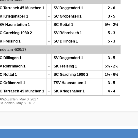
C Tarrasch 45 München 1
-
SV Deggendorf 1
2 - 6
K Kriegshaber 1
-
SC Gröbenzell 1
3 - 5
SV Haunstetten 1
-
SC Rottal 1
5½ - 2½
C Garching 1980 2
-
SV Röhrnbach 1
5 - 3
K Freising 1
-
SC Dillingen 1
5 - 3
unde am 4/30/17
C Dillingen 1
-
SV Deggendorf 1
3 - 5
V Röhrnbach 1
-
SK Freising 1
5½ - 2½
C Rottal 1
-
SC Garching 1980 2
1½ - 6½
C Gröbenzell 1
-
TSV Haunstetten 1
3 - 5
C Tarrasch 45 München 1
-
SK Kriegshaber 1
4 - 4
DWZ-Zahlen: May 3, 2017
lo-Zahlen: May 3, 2017