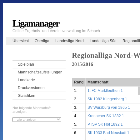
Ligamanager
Online Ergebnis- und Vereinsverwaltung im Schach
Übersicht
Oberliga
Landesliga Nord
Landesliga Süd
Regionall
Regionalliga Nord-W
2015/2016
Spielplan
Mannschaftsaufstellungen
Landkarte
Rang
Mannschaft
Druckversionen
1.
1. FC Marktleuthen 1
Statistiken
2.
SK 1982 Klingenberg 1
3.
SV Würzburg von 1865 1
Nur folgende Mannschaft
anzeigen:
4.
Kronacher SK 1882 1
5.
PTSV SK Hof 1892 1
6.
SK 1933 Bad Neustadt 1