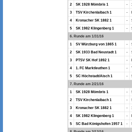
2
SK 1928 Mömbris 1
-
3
TSV Kirchenlaibach 1
-
4
Kronacher SK 1882 1
-
5
SK 1982 Klingenberg 1
-
6. Runde am 1/31/16
1
SV Würzburg von 1865 1
-
2
SK 1933 Bad Neustadt 1
-
3
PTSV SK Hof 1892 1
-
4
1. FC Marktleuthen 1
-
5
SC Höchstadt/Aisch 1
-
7. Runde am 2/21/16
1
SK 1928 Mömbris 1
-
2
TSV Kirchenlaibach 1
-
3
Kronacher SK 1882 1
-
4
SK 1982 Klingenberg 1
-
5
SC Bad Königshofen 1957 1
-
8. Runde am 3/13/16