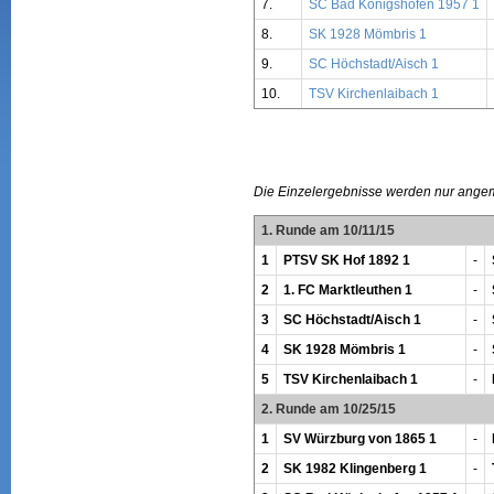
7.
SC Bad Königshofen 1957 1
8.
SK 1928 Mömbris 1
9.
SC Höchstadt/Aisch 1
10.
TSV Kirchenlaibach 1
Die Einzelergebnisse werden nur ange
1. Runde am 10/11/15
1
PTSV SK Hof 1892 1
-
2
1. FC Marktleuthen 1
-
3
SC Höchstadt/Aisch 1
-
4
SK 1928 Mömbris 1
-
5
TSV Kirchenlaibach 1
-
2. Runde am 10/25/15
1
SV Würzburg von 1865 1
-
2
SK 1982 Klingenberg 1
-