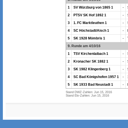
1
SV Würzburg von 1865 1
-
2
PTSV SK Hof 1892 1
-
3
1. FC Marktleuthen 1
-
4
SC Höchstadt/Aisch 1
-
5
SK 1928 Mömbris 1
-
9. Runde am 4/10/16
1
TSV Kirchenlaibach 1
-
2
Kronacher SK 1882 1
-
3
SK 1982 Klingenberg 1
-
4
SC Bad Königshofen 1957 1
-
5
SK 1933 Bad Neustadt 1
-
Stand DWZ-Zahlen: Jun 15, 2016
Stand Elo-Zahlen: Jun 15, 2016