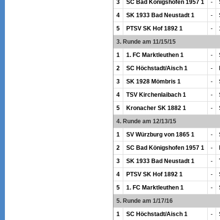
3
SC Bad Königshofen 1957 1
-
4
SK 1933 Bad Neustadt 1
-
5
PTSV SK Hof 1892 1
-
3. Runde am 11/15/15
1
1. FC Marktleuthen 1
-
2
SC Höchstadt/Aisch 1
-
3
SK 1928 Mömbris 1
-
4
TSV Kirchenlaibach 1
-
5
Kronacher SK 1882 1
-
4. Runde am 12/13/15
1
SV Würzburg von 1865 1
-
2
SC Bad Königshofen 1957 1
-
3
SK 1933 Bad Neustadt 1
-
4
PTSV SK Hof 1892 1
-
5
1. FC Marktleuthen 1
-
5. Runde am 1/17/16
1
SC Höchstadt/Aisch 1
-