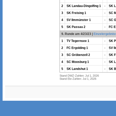
2
SK Landau-Dingolfing 1
-
SK L
3
SK Freising 1
-
SC M
4
SV Ilmmünster 1
-
SC G
5
SK Passau 2
-
FC E
9. Runde am 4/23/23
|
Einzelergebnis
1
TV Tegernsee 1
-
SK P
2
FC Ergolding 1
-
SV I
3
SC Gröbenzell 2
-
SK F
4
SC Moosburg 1
-
SK L
5
SK Landshut 1
-
SK B
Stand DWZ-Zahlen: Jul 1, 2026
Stand Elo-Zahlen: Jul 1, 2026