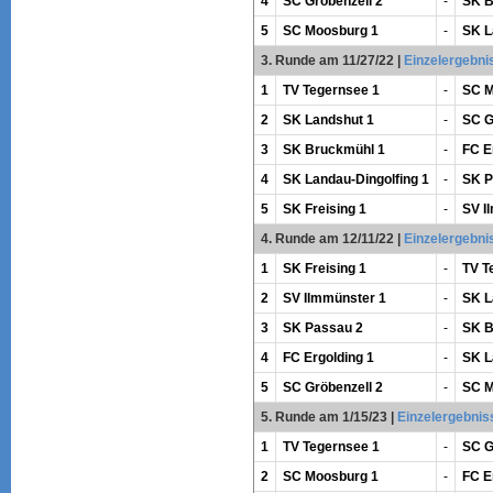
4
SC Gröbenzell 2
-
SK B
5
SC Moosburg 1
-
SK L
3. Runde am 11/27/22
|
Einzelergebni
1
TV Tegernsee 1
-
SC M
2
SK Landshut 1
-
SC G
3
SK Bruckmühl 1
-
FC E
4
SK Landau-Dingolfing 1
-
SK P
5
SK Freising 1
-
SV I
4. Runde am 12/11/22
|
Einzelergebni
1
SK Freising 1
-
TV T
2
SV Ilmmünster 1
-
SK L
3
SK Passau 2
-
SK B
4
FC Ergolding 1
-
SK L
5
SC Gröbenzell 2
-
SC M
5. Runde am 1/15/23
|
Einzelergebnis
1
TV Tegernsee 1
-
SC G
2
SC Moosburg 1
-
FC E