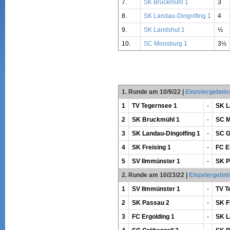
7.
SK Bruckmühl 1
3
8.
SK Landau-Dingolfing 1
4
9.
SK Landshut 1
½
10.
SC Moosburg 1
3½
1. Runde am 10/9/22
|
Einzelergebnis
1
TV Tegernsee 1
-
SK L
2
SK Bruckmühl 1
-
SC M
3
SK Landau-Dingolfing 1
-
SC G
4
SK Freising 1
-
FC E
5
SV Ilmmünster 1
-
SK P
2. Runde am 10/23/22
|
Einzelergebni
1
SV Ilmmünster 1
-
TV T
2
SK Passau 2
-
SK F
3
FC Ergolding 1
-
SK L