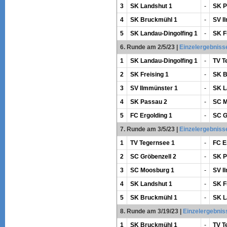
3
SK Landshut 1
-
SK P
4
SK Bruckmühl 1
-
SV I
5
SK Landau-Dingolfing 1
-
SK F
6. Runde am 2/5/23
|
Einzelergebniss
1
SK Landau-Dingolfing 1
-
TV T
2
SK Freising 1
-
SK B
3
SV Ilmmünster 1
-
SK L
4
SK Passau 2
-
SC M
5
FC Ergolding 1
-
SC G
7. Runde am 3/5/23
|
Einzelergebniss
1
TV Tegernsee 1
-
FC E
2
SC Gröbenzell 2
-
SK P
3
SC Moosburg 1
-
SV I
4
SK Landshut 1
-
SK F
5
SK Bruckmühl 1
-
SK L
8. Runde am 3/19/23
|
Einzelergebnis
1
SK Bruckmühl 1
-
TV T