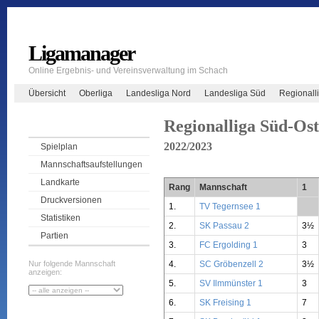
Ligamanager
Online Ergebnis- und Vereinsverwaltung im Schach
Übersicht
Oberliga
Landesliga Nord
Landesliga Süd
Regionall
Regionalliga Süd-Ost
2022/2023
Spielplan
Mannschaftsaufstellungen
Landkarte
Rang
Mannschaft
1
Druckversionen
1.
TV Tegernsee 1
**
Statistiken
2.
SK Passau 2
3½
Partien
3.
FC Ergolding 1
3
4.
SC Gröbenzell 2
3½
Nur folgende Mannschaft
anzeigen:
5.
SV Ilmmünster 1
3
6.
SK Freising 1
7