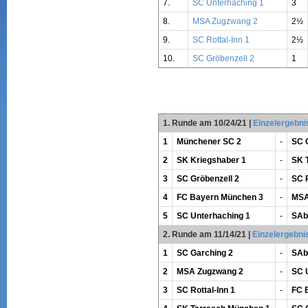
7.
SC Unterhaching 1
3
8.
MSA Zugzwang 2
2½
9.
SC Rottal-Inn 1
2½
10.
SC Gröbenzell 2
1
1. Runde am 10/24/21
|
Einzelergebni
1
Münchener SC 2
-
SC 
2
SK Kriegshaber 1
-
SK 
3
SC Gröbenzell 2
-
SC R
4
FC Bayern München 3
-
MSA
5
SC Unterhaching 1
-
SAb
2. Runde am 11/14/21
|
Einzelergebni
1
SC Garching 2
-
SAb
2
MSA Zugzwang 2
-
SC 
3
SC Rottal-Inn 1
-
FC 