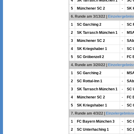
4
SK Tarrasch München 1
-
SC 
5
Münchener SC 2
-
SK 
6. Runde am 3/13/22
|
Einzelergebnis
1
SC Garching 2
-
SC R
2
SK Tarrasch München 1
-
MSA
3
Münchener SC 2
-
SAb
4
SK Kriegshaber 1
-
SC 
5
SC Gröbenzell 2
-
FC 
4. Runde am 3/20/22
|
Einzelergebnis
1
SC Garching 2
-
MSA
2
SC Rottal-Inn 1
-
SAb
3
SK Tarrasch München 1
-
SC 
4
Münchener SC 2
-
FC 
5
SK Kriegshaber 1
-
SC 
7. Runde am 4/3/22
|
Einzelergebniss
1
FC Bayern München 3
-
SC 
2
SC Unterhaching 1
-
SC 