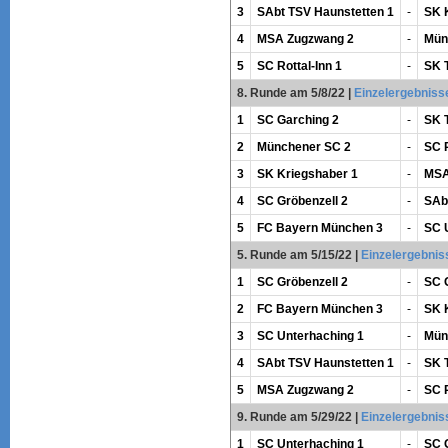
3
SAbt TSV Haunstetten 1
-
SK 
4
MSA Zugzwang 2
-
Mün
5
SC Rottal-Inn 1
-
SK 
8. Runde am 5/8/22
|
Einzelergebniss
1
SC Garching 2
-
SK 
2
Münchener SC 2
-
SC R
3
SK Kriegshaber 1
-
MSA
4
SC Gröbenzell 2
-
SAb
5
FC Bayern München 3
-
SC 
5. Runde am 5/15/22
|
Einzelergebnis
1
SC Gröbenzell 2
-
SC 
2
FC Bayern München 3
-
SK 
3
SC Unterhaching 1
-
Mün
4
SAbt TSV Haunstetten 1
-
SK 
5
MSA Zugzwang 2
-
SC R
9. Runde am 5/29/22
|
Einzelergebnis
1
SC Unterhaching 1
-
SC 