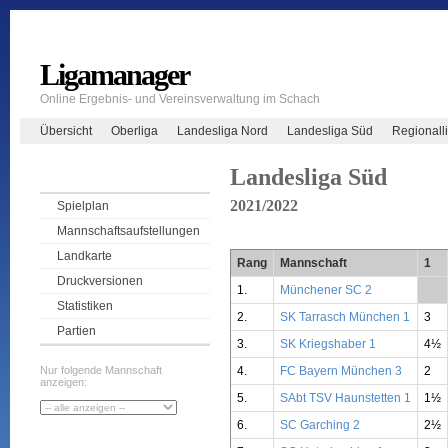
Ligamanager
Online Ergebnis- und Vereinsverwaltung im Schach
Übersicht
Oberliga
Landesliga Nord
Landesliga Süd
Regionall
Landesliga Süd
2021/2022
Spielplan
Mannschaftsaufstellungen
Landkarte
Rang
Mannschaft
1
Druckversionen
1.
Münchener SC 2
**
Statistiken
2.
SK Tarrasch München 1
3
Partien
3.
SK Kriegshaber 1
4½
4.
FC Bayern München 3
2
Nur folgende Mannschaft
anzeigen:
5.
SAbt TSV Haunstetten 1
1½
6.
SC Garching 2
2½