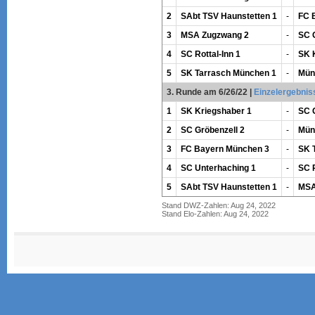
2
SAbt TSV Haunstetten 1
-
FC 
3
MSA Zugzwang 2
-
SC 
4
SC Rottal-Inn 1
-
SK 
5
SK Tarrasch München 1
-
Mün
3. Runde am 6/26/22
|
Einzelergebnis
1
SK Kriegshaber 1
-
SC 
2
SC Gröbenzell 2
-
Mün
3
FC Bayern München 3
-
SK 
4
SC Unterhaching 1
-
SC R
5
SAbt TSV Haunstetten 1
-
MSA
Stand DWZ-Zahlen: Aug 24, 2022
Stand Elo-Zahlen: Aug 24, 2022