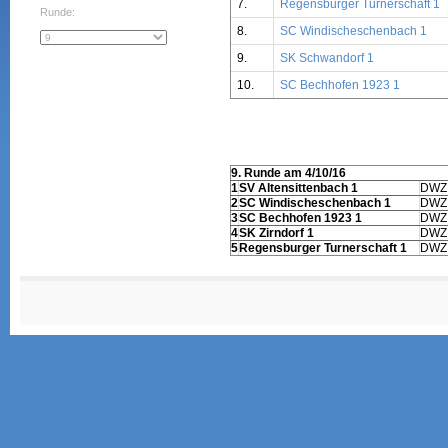
7.
Regensburger Turnerschaft 1
Runde:
8.
SC Windischeschenbach 1
9.
SK Schwandorf 1
10.
SC Bechhofen 1923 1
9. Runde am 4/10/16
1
SV Altensittenbach 1
DWZ
2
SC Windischeschenbach 1
DWZ
3
SC Bechhofen 1923 1
DWZ
4
SK Zirndorf 1
DWZ
5
Regensburger Turnerschaft 1
DWZ