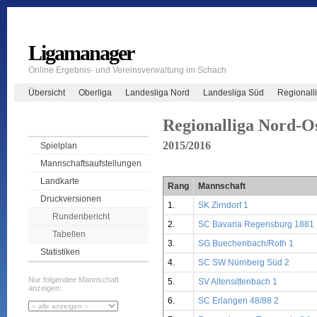
Ligamanager
Online Ergebnis- und Vereinsverwaltung im Schach
Übersicht
Oberliga
Landesliga Nord
Landesliga Süd
Regionall
Regionalliga Nord-O
2015/2016
Spielplan
Mannschaftsaufstellungen
Landkarte
Rang
Mannschaft
Druckversionen
1.
SK Zirndorf 1
Rundenbericht
2.
SC Bavaria Regensburg 1881 
Tabellen
3.
SG Buechenbach/Roth 1
Statistiken
4.
SC SW Nürnberg Süd 2
Nur folgendee Mannschaft
5.
SV Altensittenbach 1
anzeigen:
6.
SC Erlangen 48/88 2