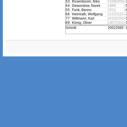
3
3
Rosenboom, Niko
2108
2058
-
4
4
Gewondow, Narek
1999
-
5
5
Funk, Benno
2011
-
6
6
Heimrath, Wolfgang
2122
2110
-
7
7
Wittmann, Karl
2010
2200
-
8
9
König, Oliver
1907
1910
-
Schnitt:
2052
2065
-
S