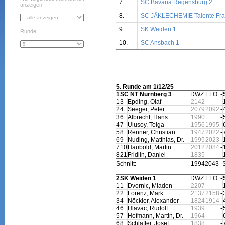
7.
SC Bavaria Regensburg 2
anzeigen:
8.
SC JÄKLECHEMIE Talente Fra
9.
SK Weiden 1
Runde:
10.
SC Ansbach 1
5. Runde am 1/12/25
1
SC NT Nürnberg 3
DWZ
ELO
-
1
3
Epding, Olaf
2142
-
2
4
Seeger, Peter
2079
2092
-
3
6
Albrecht, Hans
1990
-
4
7
Ulusoy, Tolga
1956
1995
-
5
8
Renner, Christian
1947
2022
-
6
9
Nuding, Matthias, Dr.
1995
2023
-
7
10
Haubold, Martin
2012
2084
-
8
21
Fridlin, Daniel
1835
-
Schnitt:
1994
2043
-
S
2
SK Weiden 1
DWZ
ELO
-
1
1
Dvornic, Mladen
2207
-
2
2
Lorenz, Mark
2137
2158
-
3
4
Nöckler, Alexander
1824
1914
-
4
6
Hlavac, Rudolf
1939
-
5
7
Hofmann, Martin, Dr.
1964
-
6
8
Schlaffer, Josef
1838
-