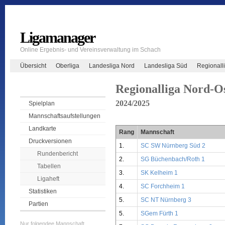
Ligamanager
Online Ergebnis- und Vereinsverwaltung im Schach
Übersicht
Oberliga
Landesliga Nord
Landesliga Süd
Regionall
Regionalliga Nord-O
2024/2025
Spielplan
Mannschaftsaufstellungen
Landkarte
Rang
Mannschaft
Druckversionen
1.
SC SW Nürnberg Süd 2
Rundenbericht
2.
SG Büchenbach/Roth 1
Tabellen
3.
SK Kelheim 1
Ligaheft
4.
SC Forchheim 1
Statistiken
5.
SC NT Nürnberg 3
Partien
5.
SGem Fürth 1
Nur folgendee Mannschaft