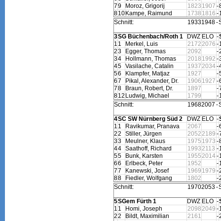
7
9
Moroz, Grigorij
1823
1907
-
8
10
Kampe, Raimund
1738
1816
-
Schnitt:
1933
1948
-
S
3
SG Büchenbach/Roth 1
DWZ
ELO
-
1
1
Merkel, Luis
2172
2076
-
2
3
Egger, Thomas
2092
-
3
4
Hollmann, Thomas
2018
1992
-
4
5
Vasilache, Catalin
1937
2034
-
5
6
Klampfer, Matjaz
1927
-
6
7
Pikal, Alexander, Dr.
1906
1927
-
7
8
Braun, Robert, Dr.
1897
-
8
12
Ludwig, Michael
1799
-
Schnitt:
1968
2007
-
S
4
SC SW Nürnberg Süd 2
DWZ
ELO
-
1
1
Ravikumar, Pranava
2067
-
2
2
Stiller, Jürgen
2052
2189
-
3
3
Meulner, Klaus
1975
1973
-
4
4
Saathoff, Richard
1993
2113
-
5
5
Bunk, Karsten
1955
2014
-
6
6
Erlbeck, Peter
1952
-
7
7
Kanewski, Josef
1969
1979
-
8
8
Fiedler, Wolfgang
1802
-
Schnitt:
1970
2053
-
S
5
SGem Fürth 1
DWZ
ELO
-
1
1
Homi, Joseph
2098
2049
-
2
2
Bildt, Maximilian
2161
-