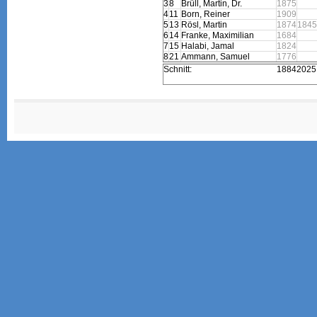
3
8
Brüll, Martin, Dr.
1875
4
11
Born, Reiner
1909
5
13
Rösl, Martin
1874
1845
6
14
Franke, Maximilian
1684
7
15
Halabi, Jamal
1824
8
21
Ammann, Samuel
1776
Schnitt:
1884
2025