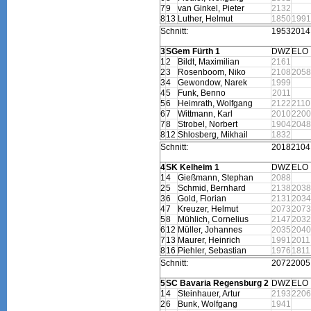
7
9
van Ginkel, Pieter
2132
8
13
Luther, Helmut
1850
1991
Schnitt:
1953
2014
3
SGem Fürth 1
DWZ
ELO
1
2
Bildt, Maximilian
2161
2
3
Rosenboom, Niko
2108
2058
3
4
Gewondow, Narek
1999
4
5
Funk, Benno
2011
5
6
Heimrath, Wolfgang
2122
2110
6
7
Wittmann, Karl
2010
2200
7
8
Strobel, Norbert
1904
2048
8
12
Shlosberg, Mikhail
1832
Schnitt:
2018
2104
4
SK Kelheim 1
DWZ
ELO
1
4
Gießmann, Stephan
2088
2
5
Schmid, Bernhard
2138
2038
3
6
Gold, Florian
2131
2034
4
7
Kreuzer, Helmut
2073
2073
5
8
Mühlich, Cornelius
2147
2032
6
12
Müller, Johannes
2035
2040
7
13
Maurer, Heinrich
1991
2011
8
16
Piehler, Sebastian
1976
1811
Schnitt:
2072
2005
5
SC Bavaria Regensburg 2
DWZ
ELO
1
4
Steinhauer, Artur
2193
2206
2
6
Bunk, Wolfgang
1941