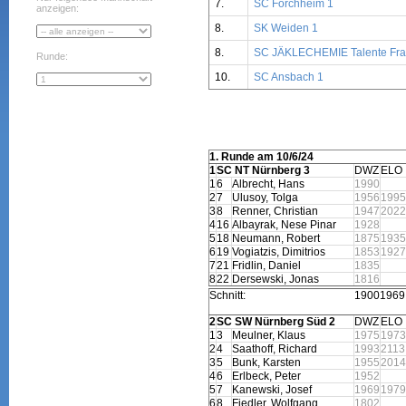
7.
SC Forchheim 1
anzeigen:
8.
SK Weiden 1
8.
SC JÄKLECHEMIE Talente Fra
Runde:
10.
SC Ansbach 1
1. Runde am 10/6/24
1
SC NT Nürnberg 3
DWZ
ELO
1
6
Albrecht, Hans
1990
2
7
Ulusoy, Tolga
1956
1995
3
8
Renner, Christian
1947
2022
4
16
Albayrak, Nese Pinar
1928
5
18
Neumann, Robert
1875
1935
6
19
Vogiatzis, Dimitrios
1853
1927
7
21
Fridlin, Daniel
1835
8
22
Dersewski, Jonas
1816
Schnitt:
1900
1969
2
SC SW Nürnberg Süd 2
DWZ
ELO
1
3
Meulner, Klaus
1975
1973
2
4
Saathoff, Richard
1993
2113
3
5
Bunk, Karsten
1955
2014
4
6
Erlbeck, Peter
1952
5
7
Kanewski, Josef
1969
1979
6
8
Fiedler, Wolfgang
1802