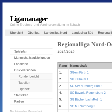
Ligamanager
Online Ergebnis- und Vereinsverwaltung im Schach
Übersicht
Oberliga
Landesliga Nord
Landesliga Süd
Regionall
Regionalliga Nord-O
2024/2025
Spielplan
Mannschaftsaufstellungen
Landkarte
Rang
Mannschaft
Druckversionen
1.
SGem Fürth 1
Rundenbericht
2.
SK Kelheim 1
Tabellen
2.
SC SW Nürnberg Süd 2
Ligaheft
4.
SC Bavaria Regensburg 2
Statistiken
5.
SG Büchenbach/Roth 1
Partien
6.
SC NT Nürnberg 3
Nur folgendee Mannschaft