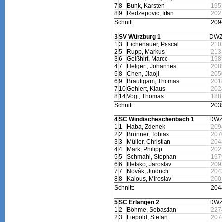
7
8
Bunk, Karsten
195
8
9
Redzepovic, Irfan
202
Schnitt:
209
3
SV Würzburg 1
DW
1
3
Eichenauer, Pascal
210
2
5
Rupp, Markus
213
3
6
Geißhirt, Marco
198
4
7
Helgert, Johannes
208
5
8
Chen, Jiaoji
205
6
9
Bräutigam, Thomas
201
7
10
Gehlert, Klaus
202
8
14
Vogt, Thomas
188
Schnitt:
203
4
SC Windischeschenbach 1
DW
1
1
Haba, Zdenek
209
2
2
Brunner, Tobias
207
3
3
Müller, Christian
204
4
4
Mark, Philipp
202
5
5
Schmahl, Stephan
197
6
6
Illetsko, Jaroslav
209
7
7
Novák, Jindrich
204
8
8
Kalous, Miroslav
200
Schnitt:
204
5
SC Erlangen 2
DW
1
2
Böhme, Sebastian
227
2
3
Liepold, Stefan
207