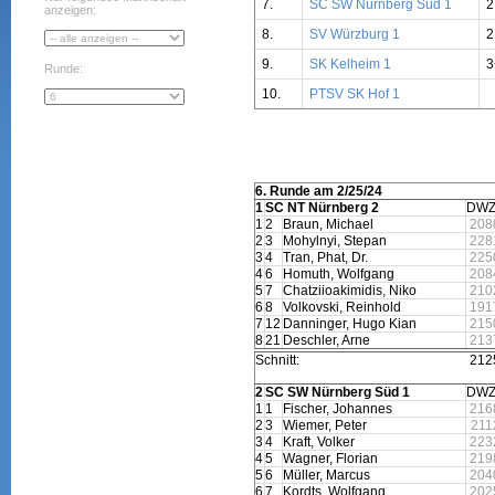
7.
SC SW Nürnberg Süd 1
2
anzeigen:
8.
SV Würzburg 1
2
9.
SK Kelheim 1
Runde:
10.
PTSV SK Hof 1
6. Runde am 2/25/24
1
SC NT Nürnberg 2
DW
1
2
Braun, Michael
208
2
3
Mohylnyi, Stepan
228
3
4
Tran, Phat, Dr.
225
4
6
Homuth, Wolfgang
208
5
7
Chatziioakimidis, Niko
210
6
8
Volkovski, Reinhold
191
7
12
Danninger, Hugo Kian
215
8
21
Deschler, Arne
213
Schnitt:
212
2
SC SW Nürnberg Süd 1
DW
1
1
Fischer, Johannes
216
2
3
Wiemer, Peter
211
3
4
Kraft, Volker
223
4
5
Wagner, Florian
219
5
6
Müller, Marcus
204
6
7
Kordts, Wolfgang
202