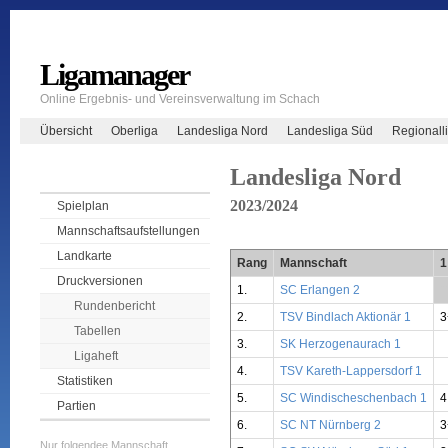
Ligamanager
Online Ergebnis- und Vereinsverwaltung im Schach
Übersicht
Oberliga
Landesliga Nord
Landesliga Süd
Regionall
Landesliga Nord
2023/2024
Spielplan
Mannschaftsaufstellungen
Landkarte
Rang
Mannschaft
1
Druckversionen
1.
SC Erlangen 2
*
Rundenbericht
2.
TSV Bindlach Aktionär 1
Tabellen
3.
SK Herzogenaurach 1
Ligaheft
4.
TSV Kareth-Lappersdorf 1
Statistiken
5.
SC Windischeschenbach 1
4
Partien
6.
SC NT Nürnberg 2
Nur folgendee Mannschaft