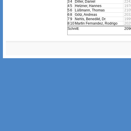
3
4
Diller, Daniel
224
4
5
Hetzner, Hannes
197
5
6
Lüßmann, Thomas
210
6
8
Götz, Andreas
203
7
9
Nehls, Benedikt, Dr.
199
8
10
Martin Fernandez, Rodrigo
202
Schnitt:
209